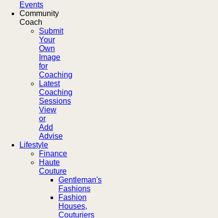
Events
Community
Coach
Submit
Your
Own
Image
for
Coaching
Latest
Coaching
Sessions
View
or
Add
Advise
Lifestyle
Finance
Haute
Couture
Gentleman's
Fashions
Fashion
Houses,
Couturiers