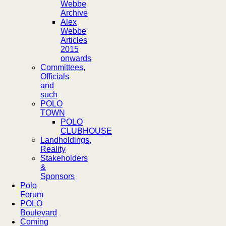
Webbe
Archive
Alex
Webbe
Articles
2015
onwards
Committees,
Officials
and
such
POLO
TOWN
POLO
CLUBHOUSE
Landholdings,
Reality
Stakeholders
&
Sponsors
Polo
Forum
POLO
Boulevard
Coming