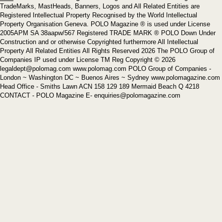
TradeMarks, MastHeads, Banners, Logos and All Related Entities are
Registered Intellectual Property Recognised by the World Intellectual
Property Organisation Geneva. POLO Magazine ® is used under License
2005APM SA 38aapw/567 Registered TRADE MARK ® POLO Down Under
Construction and or otherwise Copyrighted furthermore All Intellectual
Property All Related Entities All Rights Reserved 2026 The POLO Group of
Companies IP used under License TM Reg Copyright © 2026
legaldept@polomag.com www.polomag.com POLO Group of Companies -
London ~ Washington DC ~ Buenos Aires ~ Sydney www.polomagazine.com
Head Office - Smiths Lawn ACN 158 129 189 Mermaid Beach Q 4218
CONTACT - POLO Magazine E- enquiries@polomagazine.com