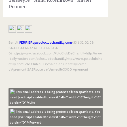
Teisseyre - Anna Kotelnikova - Xavier
Doumen
Benoît
PERRIERbp@poloclubchantilly.com
+33 6 32 02 58
81+33 3 44 64 47 67+33 3 44 64 47
66 https://www.facebook.com/PoloClubDeChantillyhttp://www
.dailymotion.com/poloclubdechantillyhttp://www.poloclubcha
ntilly.comPolo Club du Domaine de ChantillyFerme
d’Apremont SASRoute de Verneuil60300 Apremont
This email address is being protected from spambots. You
need JavaScript enabled to view it.
" alt="" width="16" height="16"
border="0" />
Like
This email address is being protected from spambots. You
need JavaScript enabled to view it.
" alt="" width="16" height="16"
border="0" />
Forward