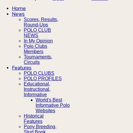
Home
News
Scores, Results,
Round-Ups
POLO CLUB
NEWS
In My Opinion
Polo Clubs
Members
Tournaments,
Circuits
Features
POLO CLUBS
POLO PROFILES
Educational,
Instructional,
Informative
World's Best
Informative Polo
Websites
Historical
Features
Pony Breeding,
Stud Book,