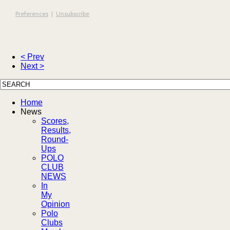
Preferences
|
Unsubscribe
< Prev
Next >
Home
News
Scores,
Results,
Round-
Ups
POLO
CLUB
NEWS
In
My
Opinion
Polo
Clubs