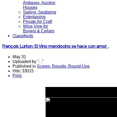
Antiques, Auction
Houses
Sailing, Seafaring
Entertaining
Private Air Craft
Wine Vine for
Buyers & Cellars
Classifieds
François Lurton: El Vino mendocino se hace con amor .
May 31
Uploaded by ". ."
Published in
Scores, Results, Round-Ups
Hits: 33015
Print
,