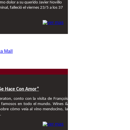
mo dolor a su querido Javier Novillo
al, falleció el viernes 23/5 a los 37
 Se Hace Con Amor”
raton, conto con la visita de François
s famosos en todo el mundo. Wines &
sobre cómo veía al vino mendocino, la
.