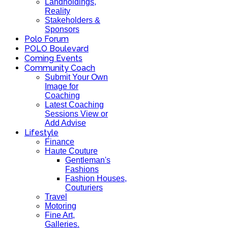
Landholdings,
Reality
Stakeholders &
Sponsors
Polo Forum
POLO Boulevard
Coming Events
Community Coach
Submit Your Own
Image for
Coaching
Latest Coaching
Sessions View or
Add Advise
Lifestyle
Finance
Haute Couture
Gentleman's
Fashions
Fashion Houses,
Couturiers
Travel
Motoring
Fine Art,
Galleries.