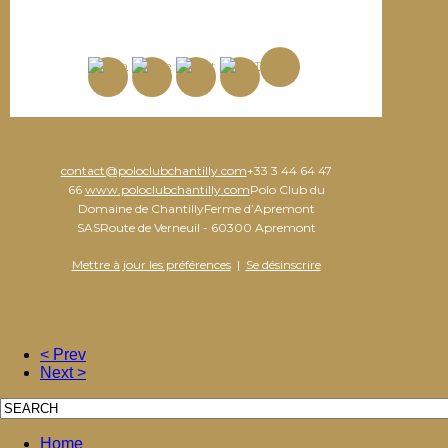
contact@poloclubchantilly.com
+33 3 44 64 47
66
www.poloclubchantilly.com
Polo Club du
Domaine de ChantillyFerme d’Apremont
SASRoute de Verneuil - 60300 Apremont
Mettre à jour les préférences
|
Se désinscrire
< Prev
Next >
Home