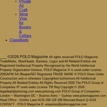
Private
Air
Craft
Wine
Vine
for
Buyers
&
Cellars
Classifieds
___ ©2026 POLO Magazine
All rights reserved POLO Magazine
TradeMarks, MastHeads, Banners, Logos and All Related Entities are
Registered Intellectual Property Recognised by the World Intellectual
Property Organisation Geneva. POLO Magazine ® is used under License
2005APM SA 38aapw/567 Registered TRADE MARK ® POLO Down Under
Construction and or otherwise Copyrighted furthermore All Intellectual
Property All Related Entities All Rights Reserved 2026 The POLO Group of
Companies IP used under License TM Reg Copyright © 2026
legaldept@polomag.com www.polomag.com POLO Group of Companies -
London ~ Washington DC ~ Buenos Aires ~ Sydney www.polomagazine.com
Head Office - Smiths Lawn ACN 158 129 189 Mermaid Beach Q 4218
CONTACT - POLO Magazine E- enquiries@polomagazine.com