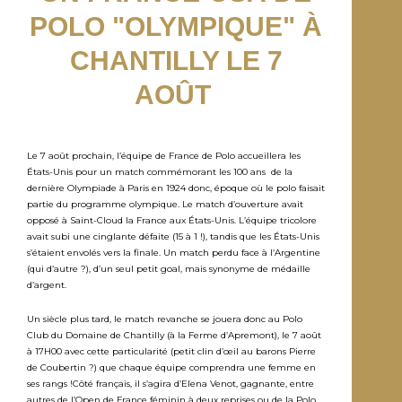
POLO "OLYMPIQUE" À
CHANTILLY LE 7
AOÛT
Le 7 août prochain, l’équipe de France de Polo accueillera les
États-Unis pour un match commémorant les 100 ans de la
dernière Olympiade à Paris en 1924 donc, époque où le polo faisait
partie du programme olympique. Le match d’ouverture avait
opposé à Saint-Cloud la France aux États-Unis. L’équipe tricolore
avait subi une cinglante défaite (15 à 1 !), tandis que les États-Unis
s’étaient envolés vers la finale. Un match perdu face à l’Argentine
(qui d’autre ?), d’un seul petit goal, mais synonyme de médaille
d’argent.
Un siècle plus tard, le match revanche se jouera donc au Polo
Club du Domaine de Chantilly (à la Ferme d’Apremont), le 7 août
à 17H00 avec cette particularité (petit clin d’œil au barons Pierre
de Coubertin ?) que chaque équipe comprendra une femme en
ses rangs !Côté français, il s’agira d’Elena Venot, gagnante, entre
autres de l’Open de France féminin à deux reprises ou de la Polo