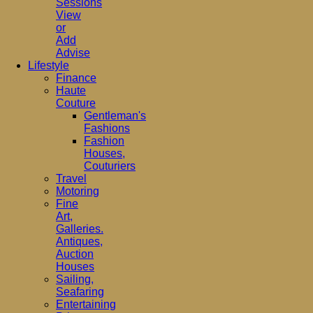
Sessions
View
or
Add
Advise
Lifestyle
Finance
Haute
Couture
Gentleman's
Fashions
Fashion
Houses,
Couturiers
Travel
Motoring
Fine
Art,
Galleries.
Antiques,
Auction
Houses
Sailing,
Seafaring
Entertaining