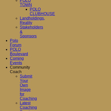
POLO
TOWN
POLO
CLUBHOUSE
Landholdings,
Reality
Stakeholders
&
Sponsors
Polo
Forum
POLO
Boulevard
Coming
Events
Community
Coach
Submit
Your
Own
Image
for
Coaching
Latest
Coaching