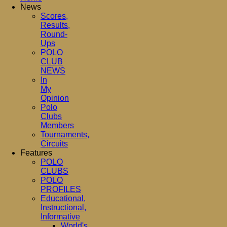
News
Scores,
Results,
Round-
Ups
POLO
CLUB
NEWS
In
My
Opinion
Polo
Clubs
Members
Tournaments,
Circuits
Features
POLO
CLUBS
POLO
PROFILES
Educational,
Instructional,
Informative
World's