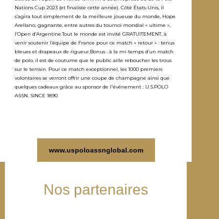
Nations Cup 2023 (et finaliste cette année). Côté États-Unis, il
s’agira tout simplement de la meilleure joueuse du monde, Hope
Arellano, gagnante, entre autres du tournoi mondial « ultime »,
l’Open d’Argentine.Tout le monde est invité GRATUITEMENT, à
venir soutenir l’équipe de France pour ce match « retour » : tenus
bleues et drapeaux de rigueur.Bonus : à la mi-temps d’un match
de polo, il est de coutume que le public aille reboucher les trous
sur le terrain. Pour ce match exceptionnel, les 1000 premiers
volontaires se verront offrir une coupe de champagne ainsi que
quelques cadeaux grâce au sponsor de l'événement : U.S.POLO
ASSN. SINCE 1890
www.uspoloassnglobal.com
Nos partenaires