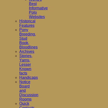
Best
Informative
Polo
Websites
Historical
Features
Pony
Breeding,
Stud
Book,
Bloodlines
Archives
Stories,
Yarns,
Lesser
Known
facts
Handicaps
Notice
Board
and
Discussion
Rooms
Quick
Contacts