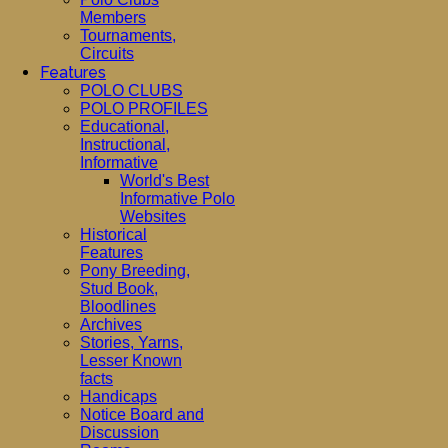
Members
Tournaments,
Circuits
Features
POLO CLUBS
POLO PROFILES
Educational,
Instructional,
Informative
World's Best
Informative Polo
Websites
Historical
Features
Pony Breeding,
Stud Book,
Bloodlines
Archives
Stories, Yarns,
Lesser Known
facts
Handicaps
Notice Board and
Discussion